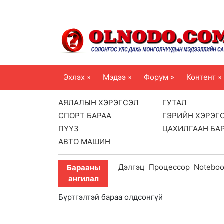
Эхлэх »
Мэдээ »
Форум »
Контент »
АЯЛАЛЫН ХЭРЭГСЭЛ
ГУТАЛ
СПОРТ БАРАА
ГЭРИЙН ХЭРЭГ
ПҮҮЗ
ЦАХИЛГААН БА
АВТО МАШИН
Дэлгэц
Процессор
Notebo
Барааны
ангилал
Бүртгэлтэй бараа олдсонгүй