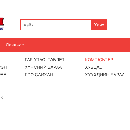
Хайх
Лавлах »
ГАР УТАС, ТАБЛЕТ
КОМПЮЬТЕР
СЭЛ
ХҮНСНИЙ БАРАА
ХУВЦАС
РАА
ГОО САЙХАН
ХҮҮХДИЙН БАРАА
ok