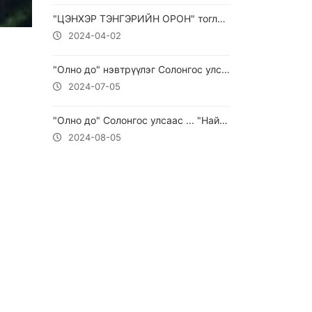
"ЦЭНХЭР ТЭНГЭРИЙН ОРОН" тоглолт
2024-04-02
"Олно до" нэвтрүүлэг Солонгос улсаас ... "Найс Монголиа Ворлд" компанийг үүсгэн байгуулагч Д.Даваабаатар оролцлоо.
2024-07-05
"Олно до" Солонгос улсаас ... "Найс Мейт"-ийн захирал Э.Гансүх оролцлоо.
2024-08-05