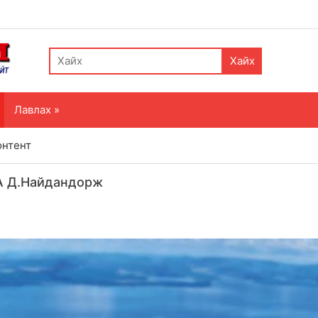
Хайх
Лавлах »
онтент
ТА Д.Найдандорж