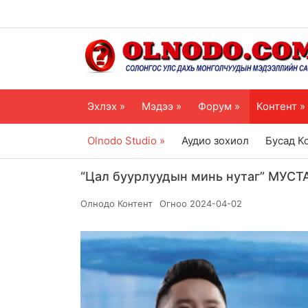
Эхлэх »
Мэдээ »
Форум »
Контент »
Olnodo Studio »
Аудио зохиол
Бусад К
“Цал буурлуудын минь нутаг” МУС
Олнодо Контент
Огноо
2024-04-02