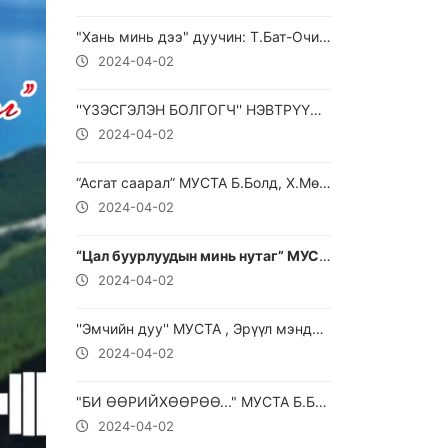
"Хань минь дээ" дуучин: Т.Бат-Очир МУСТА, Т.Нарангэрэл
2024-04-02
''ҮЗЭСГЭЛЭН БОЛГОГЧ'' НЭВТРҮҮЛЭГ
2024-04-02
“Асгат саарал” МУСТА Б.Болд, Х.Мөнгөнцэцэг
2024-04-02
“Цал буурлуудын минь нутаг” МУСТА Д.Найдандорж
2024-04-02
''Эмчийн дуу'' МУСТА , Эрүүл мэндийн элч дуучин Б.Хангал
2024-04-02
"БИ ӨӨРИЙХӨӨРӨӨ..." МУСТА Б.Баяндалай
2024-04-02