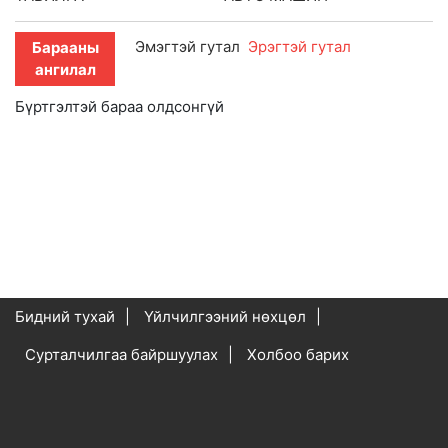
Эмэгтэй гутал
Эрэгтэй гутал
Барааны
ангилал
Бүртгэлтэй бараа олдсонгүй
Бидний тухай
Үйлчилгээний нөхцөл
Сурталчилгаа байршуулах
Холбоо барих