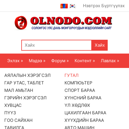
Нэвтрэх
Бүртгүүлэх
Хайх
Эхлэх »
Мэдээ »
Форум »
Контент »
Лавлах »
АЯЛАЛЫН ХЭРЭГСЭЛ
ГУТАЛ
ГАР УТАС, ТАБЛЕТ
КОМПЮЬТЕР
МАЛ АМЬТАН
СПОРТ БАРАА
ГЭРИЙН ХЭРЭГСЭЛ
ХҮНСНИЙ БАРАА
ХУВЦАС
ҮЛ ХӨДЛӨХ
ПҮҮЗ
ЦАХИЛГААН БАРАА
ГОО САЙХАН
ХҮҮХДИЙН БАРАА
ТАВИЛГА
АВТО МАШИН