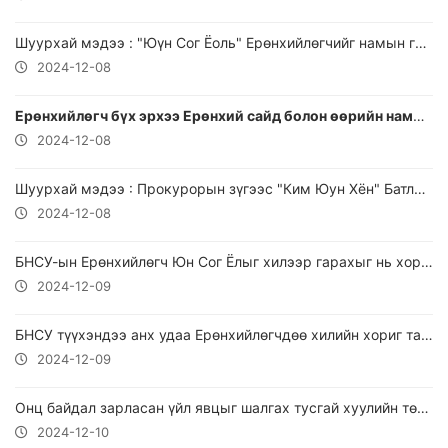
Шуурхай мэдээ : "Юүн Сог Ёоль" Ерөнхийлөгчийг намын гишүүд нь авч үлдэв...
2024-12-08
Ерөнхийлөгч бүх эрхээ Ерөнхий сайд болон өөрийн намдаа шилжүүлнэ...
2024-12-08
Шуурхай мэдээ : Прокурорын зүгээс "Ким Юун Хён" Батлан хамгаалах яамны сайдыг баривчлав!
2024-12-08
БНСУ-ын Ерөнхийлөгч Юн Сог Ёлыг хилээр гарахыг нь хориглосон
2024-12-09
БНСУ түүхэндээ анх удаа Ерөнхийлөгчдөө хилийн хориг тавьсан байна
2024-12-09
Онц байдал зарласан үйл явцыг шалгах тусгай хуулийн төсөл батлагдлаа!
2024-12-10