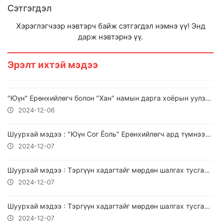
Сэтгэгдэл
Хэрэглэгчээр нэвтэрч байж сэтгэгдэл нэмнэ үү!
Энд
дарж
нэвтэрнэ үү.
Эрэлт ихтэй мэдээ
"Юүн" Ерөнхийлөгч болон "Хан" намын дарга хоёрын уулзалт харьцангуй хурдан өндөрлөв!
2024-12-06
Шуурхай мэдээ : "Юүн Сог Ёоль" Ерөнхийлөгч ард түмнээсээ уучлал хүслээ
2024-12-07
Шуурхай мэдээ : Тэргүүн хадагтайг мөрдөн шалгах тусгай хууль, "Юүн" Ерөнхийлөгчийг огцруулах тогтоолын төслийг хамтад нь хэлэлцэж байна
2024-12-07
Шуурхай мэдээ : Тэргүүн хадагтайг мөрдөн шалгах тусгай хуулийн төсөл унав!
2024-12-07