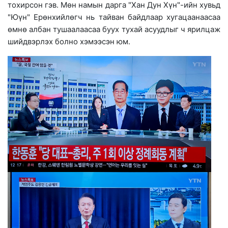
тохирсон гэв. Мөн намын дарга "Хан Дун Хүн"-ийн хувьд
"Юүн" Ерөнхийлөгч нь тайван байдлаар хугацаанаасаа
өмнө албан тушаалаасаа буух тухай асуудлыг ч ярилцаж
шийдвэрлэх болно хэмээсэн юм.