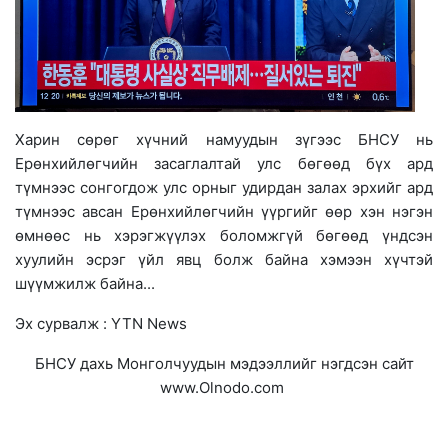
Харин сөрөг хүчний намуудын зүгээс БНСУ нь
Ерөнхийлөгчийн засаглалтай улс бөгөөд бүх ард
түмнээс сонгогдож улс орныг удирдан залах эрхийг ард
түмнээс авсан Ерөнхийлөгчийн үүргийг өөр хэн нэгэн
өмнөөс нь хэрэгжүүлэх боломжгүй бөгөөд үндсэн
хуулийн эсрэг үйл явц болж байна хэмээн хүчтэй
шүүмжилж байна...
Эх сурвалж : YTN News
БНСУ дахь Монголчуудын мэдээллийг нэгдсэн сайт
www.Olnodo.com