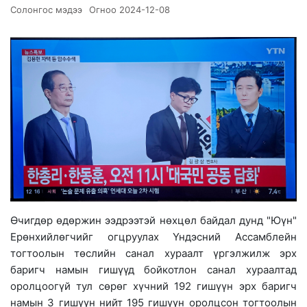
Солонгос мэдээ
Огноо
2024-12-08
Өчигдөр өдөржин ээдрээтэй нөхцөл байдал дунд "Юүн"
Ерөнхийлөгчийг огцруулах Үндэсний Ассамблейн
тогтоолын төслийн санал хураалт үргэлжилж эрх
баригч намын гишүүд бойкотлон санал хураалтад
оролцоогүй тул сөрөг хүчний 192 гишүүн эрх баригч
намын 3 гишүүн нийт 195 гишүүн оролцсон тогтоолын