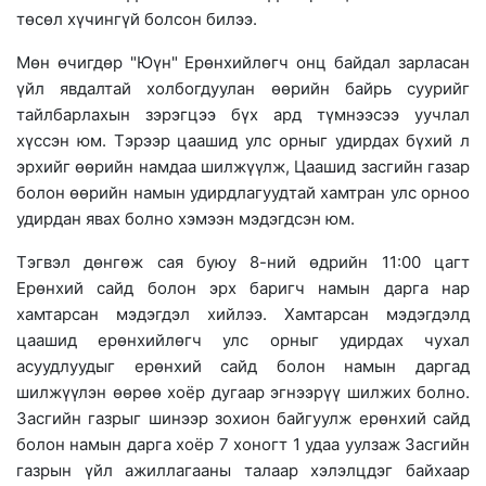
төсөл хүчингүй болсон билээ.
Мөн өчигдөр "Юүн" Ерөнхийлөгч онц байдал зарласан
үйл явдалтай холбогдуулан өөрийн байрь суурийг
тайлбарлахын зэрэгцээ бүх ард түмнээсээ уучлал
хүссэн юм. Тэрээр цаашид улс орныг удирдах бүхий л
эрхийг өөрийн намдаа шилжүүлж, Цаашид засгийн газар
болон өөрийн намын удирдлагуудтай хамтран улс орноо
удирдан явах болно хэмээн мэдэгдсэн юм.
Тэгвэл дөнгөж сая буюу 8-ний өдрийн 11:00 цагт
Ерөнхий сайд болон эрх баригч намын дарга нар
хамтарсан мэдэгдэл хийлээ. Хамтарсан мэдэгдэлд
цаашид ерөнхийлөгч улс орныг удирдах чухал
асуудлуудыг ерөнхий сайд болон намын даргад
шилжүүлэн өөрөө хоёр дугаар эгнээрүү шилжих болно.
Засгийн газрыг шинээр зохион байгуулж ерөнхий сайд
болон намын дарга хоёр 7 хоногт 1 удаа уулзаж Засгийн
газрын үйл ажиллагааны талаар хэлэлцдэг байхаар