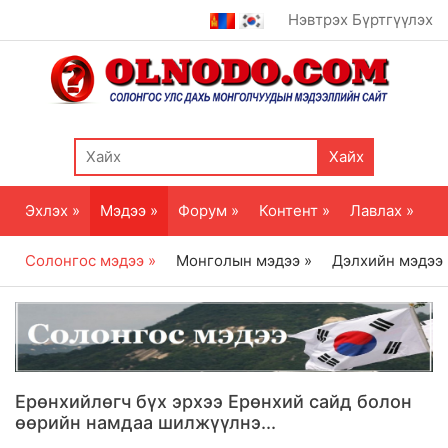
Нэвтрэх
Бүртгүүлэх
Хайх
Эхлэх »
Мэдээ »
Форум »
Контент »
Лавлах »
Солонгос мэдээ »
Монголын мэдээ »
Дэлхийн мэдээ
Ерөнхийлөгч бүх эрхээ Ерөнхий сайд болон
өөрийн намдаа шилжүүлнэ...