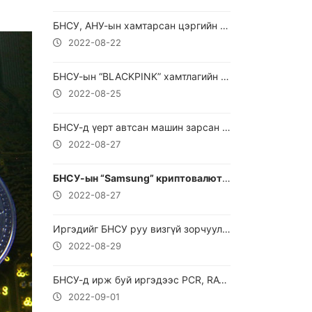
БНСУ, АНУ-ын хамтарсан цэргийн сургууль эхэлжээ
2022-08-22
БНСУ-ын “BLACKPINK” хамтлагийн цомгийн урьдчилсан захиалгын тоо хоёр сая давжээ
2022-08-25
БНСУ-д үерт автсан машин зарсан тохиолдолд
2022-08-27
БНСУ-ын “Samsung” криптовалютын биржтэй болно
2022-08-27
Иргэдийг БНСУ руу визгүй зорчуулах асуудлаар хамтарсан ажлын баг гаргахаар тохиролцлоо
2022-08-29
БНСУ-д ирж буй иргэдээс PCR, RAT шинжилгээний хариу шаардахгүй
2022-09-01