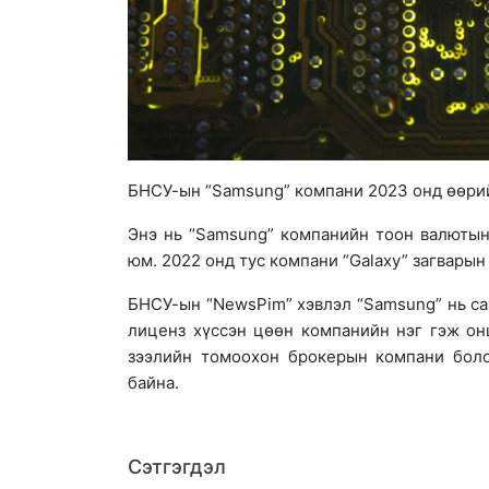
БНСУ-ын “Samsung” компани 2023 онд өөри
Энэ нь “Samsung” компанийн тоон валютын 
юм. 2022 онд тус компани “Galaxy” загварын
БНСУ-ын “NewsPim” хэвлэл “Samsung” нь са
лиценз хүссэн цөөн компанийн нэг гэж он
зээлийн томоохон брокерын компани болох 
байна.
Сэтгэгдэл