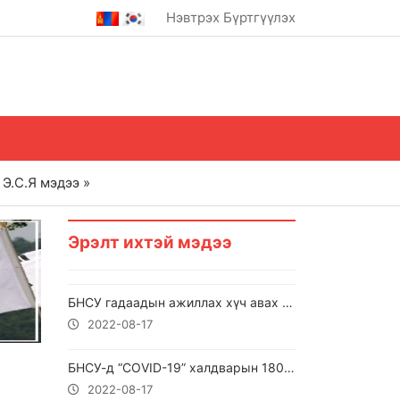
Нэвтрэх
Бүртгүүлэх
Э.С.Я мэдээ »
Эрэлт ихтэй мэдээ
БНСУ гадаадын ажиллах хүч авах квотыг нэмнэ
2022-08-17
БНСУ-д “COVID-19” халдварын 180803 тохиолдол илэрсэн
2022-08-17