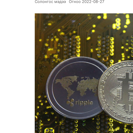
Солонгос мэдээ
Огноо
2022-08-27