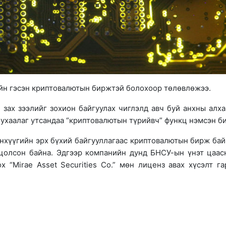
йн гэсэн криптовалютын биржтэй болохоор төлөвлөжээ.
зах зээлийг зохион байгуулах чиглэлд авч буй анхны алх
 ухаалаг утсандаа “криптовалютын түрийвч” функц нэмсэн би
нхүүгийн эрх бүхий байгууллагаас криптовалютын бирж бай
цолсон байна. Эдгээр компанийн дунд БНСУ-ын үнэт цаас
“Mirae Asset Securities Co.” мөн лиценз авах хүсэлт га