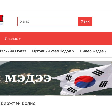
Хайх
Лавлах »
Дэлхийн мэдээ
Иргэдийн үзэл бодол »
Видео мэдээ »
 биржтэй болно