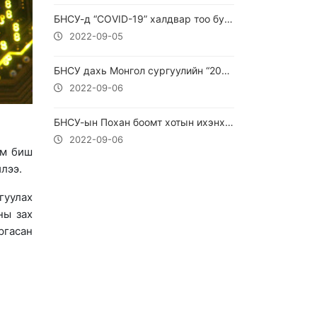
БНСУ-д “COVID-19” халдвар тоо буурчээ
2022-09-05
БНСУ дахь Монгол сургуулийн “2022 Сөүл-Монгол наадам” болов
2022-09-06
БНСУ-ын Похан боомт хотын ихэнх хэсэг үерт автжээ
2022-09-06
ам биш
лээ.
гуулах
ны зах
ргасан