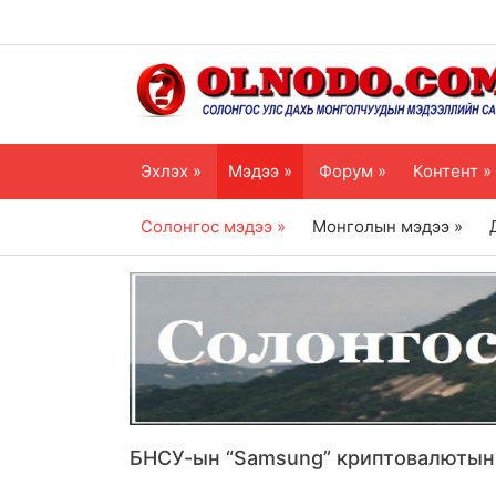
Эхлэх »
Мэдээ »
Форум »
Контент »
Солонгос мэдээ »
Монголын мэдээ »
БНСУ-ын “Samsung” криптовалютын