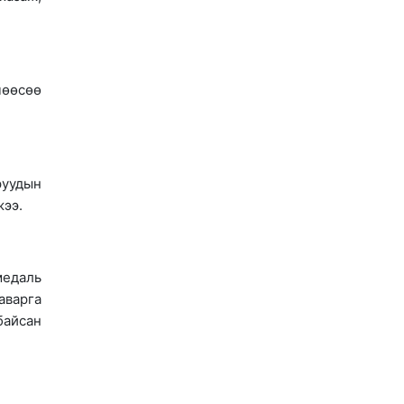
чөөсөө
руудын
жээ.
медаль
аварга
байсан