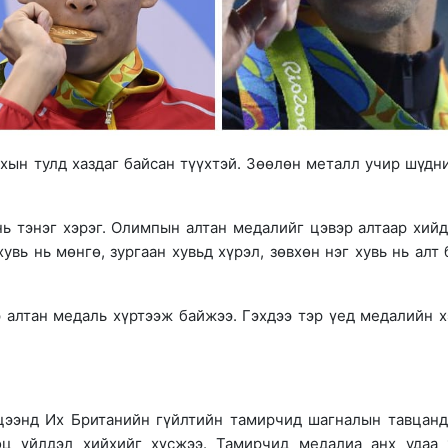
ахын тулд хаздаг байсан түүхтэй. Зөөлөн металл учир шүдн
ь тэнэг хэрэг. Олимпын алтан медалийг цэвэр алтаар хийд
вь нь мөнгө, зургаан хувьд хүрэл, зөвхөн нэг хувь нь алт 
р алтан медаль хүртээж байжээ. Гэхдээ тэр үед медалийн 
цээнд Их Британийн гүйлтийн тамирчид шагналын тавцанд
ц үйлдэл хийхийг хүсжээ. Тамирчид медалиа анх удаа 