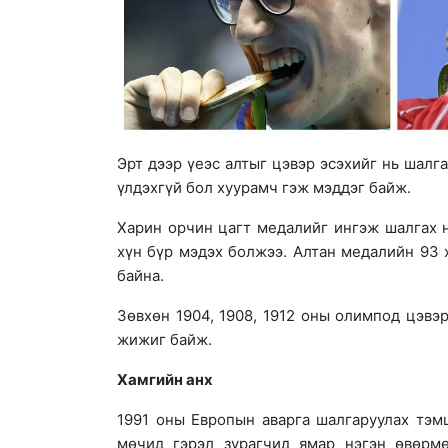
Эрт дээр үеэс алтыг цэвэр эсэхийг нь шалг
үлдэхгүй бол хуурамч гэж мэддэг байж.
Харин орчин цагт медалийг ингэж шалгах н
хүн бүр мэдэх болжээ. Алтан медалийн 93 ху
байна.
Зөвхөн 1904, 1908, 1912 оны олимпод цэвэ
жижиг байж.
Хамгийн анх
1991 оны Европын аварга шалгаруулах тэм
мөчид гэрэл зурагчид ямар нэгэн өвөрмө