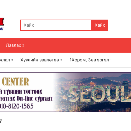
Хайх
Лавлах »
члал »
Хуулийн зөвлөгөө »
1Хором, Зөв эргэлт
?