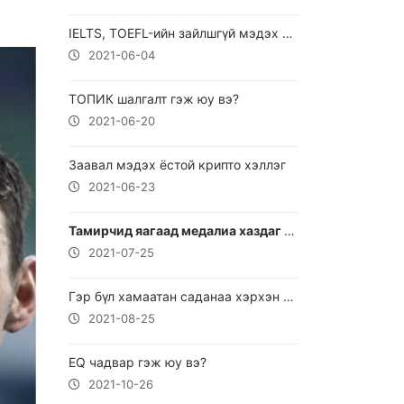
IELTS, TOEFL-ийн зайлшгүй мэдэх шаардлагатай үгс
2021-06-04
ТОПИК шалгалт гэж юу вэ?
2021-06-20
Заавал мэдэх ёстой крипто хэллэг
2021-06-23
Тамирчид яагаад медалиа хаздаг вэ?
2021-07-25
Гэр бүл хамаатан саданаа хэрхэн зөв дуудах ( шинэ үг )
2021-08-25
EQ чадвар гэж юу вэ?
2021-10-26