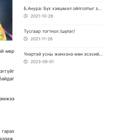
Б.Анура: Бүх хэвшмэл ойлголтыг залуу үе өөрчилж чадна гэж боддог
2021-10-26
Тусгаар тогтнол /шүлэг/
2021-11-26
ий мөр
Үнэртэй усны жинхэнэ мөн эсэхийг хэрхэн ялгах вэ?
2023-09-01
эггүйг
байдаг
хэмжээ
 гарах
хазаж,