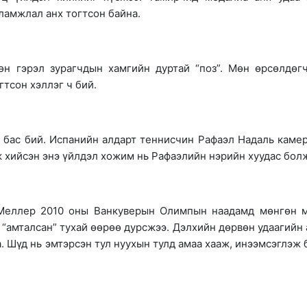
уламжлал анх тогтсон байна.
өн гэрэл зурагчдын хамгийн дуртай “поз”. Мөн өрсөлдөг
гтсон хэллэг ч бий.
 бас бий. Испанийн алдарт теннисчин Рафаэл Надаль каме
 хийсэн энэ үйлдэл хожим нь Рафаэлийн нэрийн хуудас бол
 Меллер 2010 оны Ванкуверын Олимпын наадамд мөнгөн 
 “амталсан” тухай өөрөө дурсжээ. Дэлхийн дөрвөн удаагийн 
. Шүд нь эмтэрсэн тул нуухын тулд амаа хааж, инээмсэглэж 