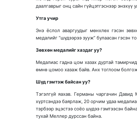
даалгаврыг онц сайн гүйцэтгэснээр энэхүү 
Утга учир
Энэ ёслол аваргуудыг мөнхлөх гэсэн зөвх
медалийг “шүдээрээ зууж” булаасан гэсэн то
Зөвхөн медалийг хаздаг уу?
Медалиас гадна цом хазах дуртай тамирчид
өмнө цомоо хазаж байв. Анх тоглоом болгож
Шүд гэмтэж байсан уу?
Тэгэлгүй яахав. Германы чаргачин Давид
хүртсэндээ баярлаж, 20 орчим удаа медалиа
тэрбээр эцэстээ соёо шүдээ гэмтээсэн байна
тухай Меллер дурссан байна.