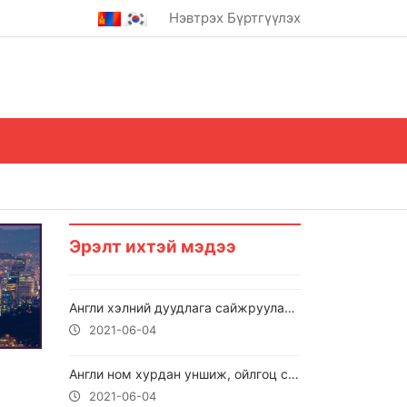
Нэвтрэх
Бүртгүүлэх
Эрэлт ихтэй мэдээ
Англи хэлний дуудлага сайжруулах ОНЦЛОГ 3 сайт
2021-06-04
Англи ном хурдан уншиж, ойлгоц сайжруулах 10 арга
2021-06-04