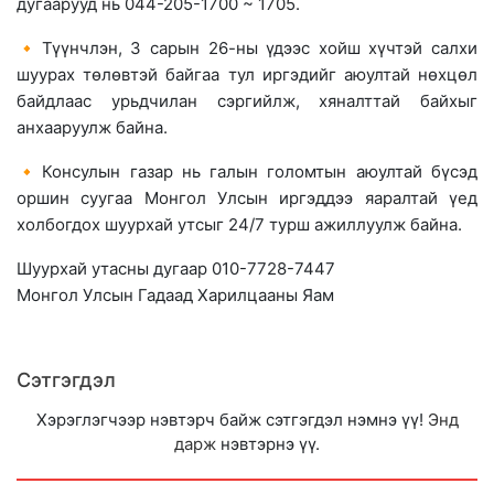
дугаарууд нь 044-205-1700 ~ 1705.
🔸Түүнчлэн, 3 сарын 26-ны үдээс хойш хүчтэй салхи
шуурах төлөвтэй байгаа тул иргэдийг аюултай нөхцөл
байдлаас урьдчилан сэргийлж, хяналттай байхыг
анхааруулж байна.
🔸Консулын газар нь галын голомтын аюултай бүсэд
оршин суугаа Монгол Улсын иргэддээ яаралтай үед
холбогдох шуурхай утсыг 24/7 турш ажиллуулж байна.
Шуурхай утасны дугаар 010-7728-7447
Монгол Улсын Гадаад Харилцааны Яам
Сэтгэгдэл
Хэрэглэгчээр нэвтэрч байж сэтгэгдэл нэмнэ үү!
Энд
дарж
нэвтэрнэ үү.