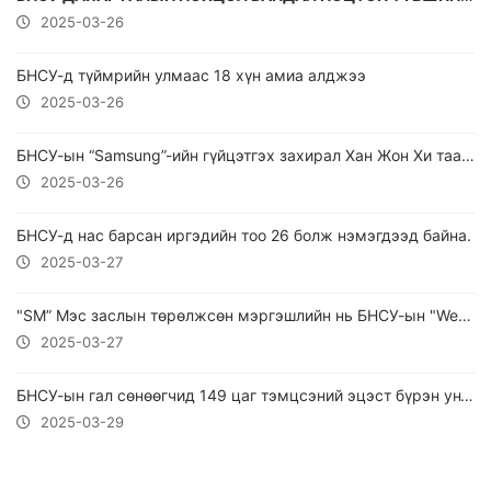
2025-03-26
БНСУ-д түймрийн улмаас 18 хүн амиа алджээ
2025-03-26
БНСУ-ын “Samsung”-ийн гүйцэтгэх захирал Хан Жон Хи таалал төгсжээ
2025-03-26
БНСУ-д нас барсан иргэдийн тоо 26 болж нэмэгдээд байна.
2025-03-27
"SM” Мэс заслын төрөлжсөн мэргэшлийн нь БНСУ-ын "WeBien" Эмнэлэгтэй хамтран ажиллах санамж бичигт гарын үсэг зурлаа...
2025-03-27
БНСУ-ын гал сөнөөгчид 149 цаг тэмцсэний эцэст бүрэн унтрааж чаджээ.
2025-03-29