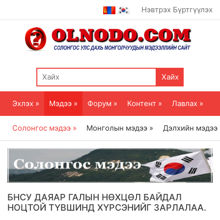
Нэвтрэх
Бүртгүүлэх
Хайх
Эхлэх »
Мэдээ »
Форум »
Контент »
Лавлах »
Солонгос мэдээ »
Монголын мэдээ »
Дэлхийн мэдээ
БНСУ ДАЯАР ГАЛЫН НӨХЦӨЛ БАЙДАЛ
НОЦТОЙ ТҮВШИНД ХҮРСЭНИЙГ ЗАРЛАЛАА.