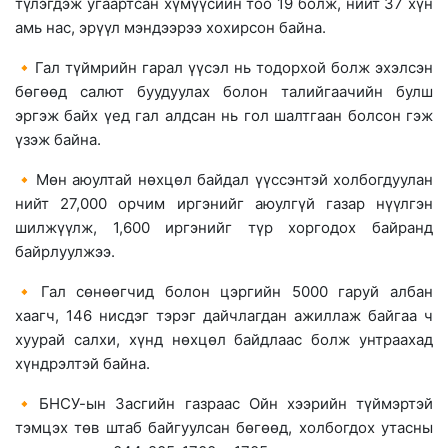
түлэгдэж угаартсан хүмүүсийн тоо 19 болж, нийт 37 хүн
амь нас, эрүүл мэндээрээ хохирсон байна.
🔸Гал түймрийн гарал үүсэл нь тодорхой болж эхэлсэн
бөгөөд салют буудуулах болон талийгаачийн булш
эргэж байх үед гал алдсан нь гол шалтгаан болсон гэж
үзэж байна.
🔸Мөн аюултай нөхцөл байдал үүссэнтэй холбогдуулан
нийт 27,000 орчим иргэнийг аюулгүй газар нүүлгэн
шилжүүлж, 1,600 иргэнийг түр хоргодох байранд
байрлуулжээ.
🔸Гал сөнөөгчид болон цэргийн 5000 гаруй албан
хаагч, 146 нисдэг тэрэг дайчлагдан ажиллаж байгаа ч
хуурай салхи, хүнд нөхцөл байдлаас болж унтраахад
хүндрэлтэй байна.
🔸БНСУ-ын Засгийн газраас Ойн хээрийн түймэртэй
тэмцэх төв штаб байгуулсан бөгөөд, холбогдох утасны