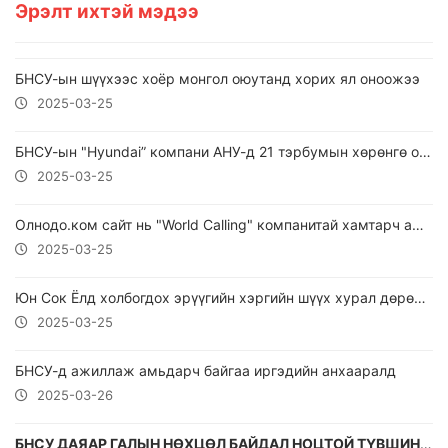
Эрэлт ихтэй мэдээ
БНСУ-ын шүүхээс хоёр монгол оюутанд хорих ял оноожээ
2025-03-25
БНСУ-ын "Hyundai” компани АНУ-д 21 тэрбумын хөрөнгө оруулна
2025-03-25
Олнодо.ком сайт нь "World Calling" компанитай хамтарч ажиллана.
2025-03-25
Юн Сок Ёлд холбогдох эрүүгийн хэргийн шүүх хурал дөрөвдүгээр сарын 14-нд болно
2025-03-25
БНСУ-д ажиллаж амьдарч байгаа иргэдийн анхааралд
2025-03-26
БНСУ ДАЯАР ГАЛЫН НӨХЦӨЛ БАЙДАЛ НОЦТОЙ ТҮВШИНД ХҮРСЭНИЙГ ЗАРЛАЛАА.