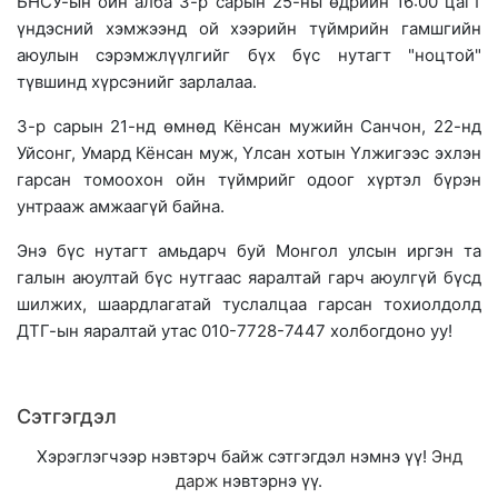
БНСУ-ын ойн алба 3-р сарын 25-ны өдрийн 16:00 цагт
үндэсний хэмжээнд ой хээрийн түймрийн гамшгийн
аюулын сэрэмжлүүлгийг бүх бүс нутагт "ноцтой"
түвшинд хүрсэнийг зарлалаа.
3-р сарын 21-нд өмнөд Кёнсан мужийн Санчон, 22-нд
Уйсонг, Умард Кёнсан муж, Үлсан хотын Үлжигээс эхлэн
гарсан томоохон ойн түймрийг одоог хүртэл бүрэн
унтрааж амжаагүй байна.
Энэ бүс нутагт амьдарч буй Монгол улсын иргэн та
галын аюултай бүс нутгаас яаралтай гарч аюулгүй бүсд
шилжих, шаардлагатай туслалцаа гарсан тохиолдолд
ДТГ-ын яаралтай утас 010-7728-7447 холбогдоно уу!
Сэтгэгдэл
Хэрэглэгчээр нэвтэрч байж сэтгэгдэл нэмнэ үү!
Энд
дарж
нэвтэрнэ үү.