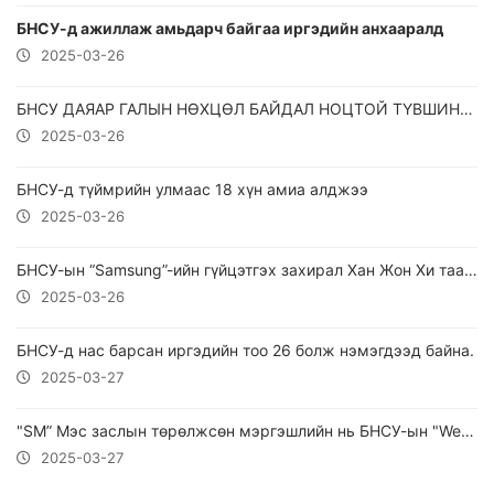
БНСУ-д ажиллаж амьдарч байгаа иргэдийн анхааралд
2025-03-26
БНСУ ДАЯАР ГАЛЫН НӨХЦӨЛ БАЙДАЛ НОЦТОЙ ТҮВШИНД ХҮРСЭНИЙГ ЗАРЛАЛАА.
2025-03-26
БНСУ-д түймрийн улмаас 18 хүн амиа алджээ
2025-03-26
БНСУ-ын “Samsung”-ийн гүйцэтгэх захирал Хан Жон Хи таалал төгсжээ
2025-03-26
БНСУ-д нас барсан иргэдийн тоо 26 болж нэмэгдээд байна.
2025-03-27
"SM” Мэс заслын төрөлжсөн мэргэшлийн нь БНСУ-ын "WeBien" Эмнэлэгтэй хамтран ажиллах санамж бичигт гарын үсэг зурлаа...
2025-03-27