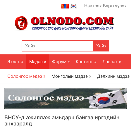
Нэвтрэх
Бүртгүүлэх
Хайх
Эхлэх »
Мэдээ »
Форум »
Контент »
Лавлах »
Солонгос мэдээ »
Монголын мэдээ »
Дэлхийн мэдээ
БНСУ-д ажиллаж амьдарч байгаа иргэдийн
анхааралд