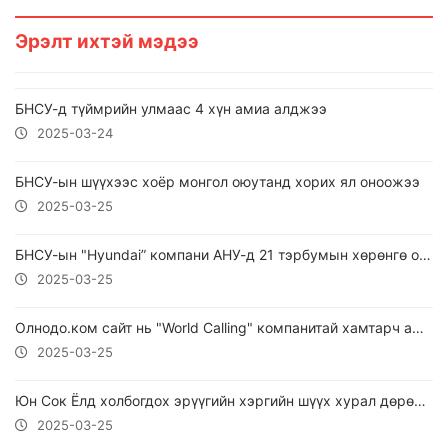
Эрэлт ихтэй мэдээ
БНСУ-д түймрийн улмаас 4 хүн амиа алджээ
2025-03-24
БНСУ-ын шүүхээс хоёр монгол оюутанд хорих ял оноожээ
2025-03-25
БНСУ-ын "Hyundai” компани АНУ-д 21 тэрбумын хөрөнгө оруулна
2025-03-25
Олнодо.ком сайт нь "World Calling" компанитай хамтарч ажиллана.
2025-03-25
Юн Сок Ёлд холбогдох эрүүгийн хэргийн шүүх хурал дөрөвдүгээр сарын 14-нд болно
2025-03-25