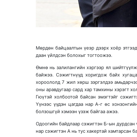
Мөрдөн байцаалтын үеэр дээрх хоёр этгээд 
даан үйлдсэн болохыг тогтоожээ.
Өмнө нь залилангийн хэргээр ял шийтгүүлж
байжээ. Сэжигтнүүд хоригдож байх хугац
хороололд 7 жил хөрш зэргэлдээ амьдарчээ
оны аравдугаар сард хар тамхины хэрэгт хо
Гюүтэй холбоотой байсан эмэгтэйг сэжигтэ
Үүнээс үүдэн цагдаа нар А-г өс хонзонгий
болзошгүй хэмээн үзэж байгаа ажээ.
Одоогийн байдлаар сэжигтэн Б-ын дурдсан ү
нар сэжигтэн А нь тус хакертай хамтарсан 