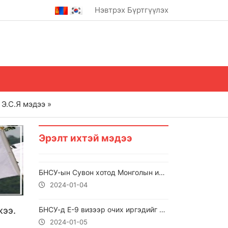
Нэвтрэх
Бүртгүүлэх
Э.С.Я мэдээ »
Эрэлт ихтэй мэдээ
БНСУ-ын Сувон хотод Монголын иргэн найз руугаа хутгатай дайрсан хэрэг гарчээ.
2024-01-04
жээ.
БНСУ-д E-9 визээр очих иргэдийг зочид буудал, амралтын газар, барилга байгууламжийн үйлчилгээний салбарт ажиллуулна.
2024-01-05