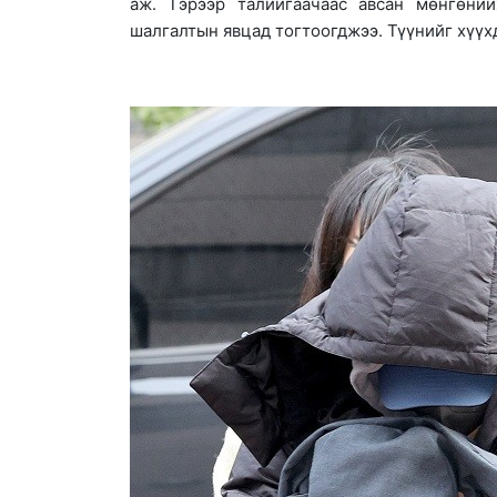
аж. Тэрээр талийгаачаас авсан мөнгөний
шалгалтын явцад тогтоогджээ. Түүнийг хүүх