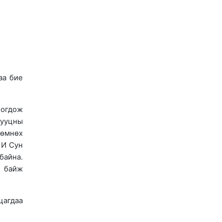
аа бие
богдож
сууцны
 өмнөх
 И Сун
байна.
н байж
цагдаа