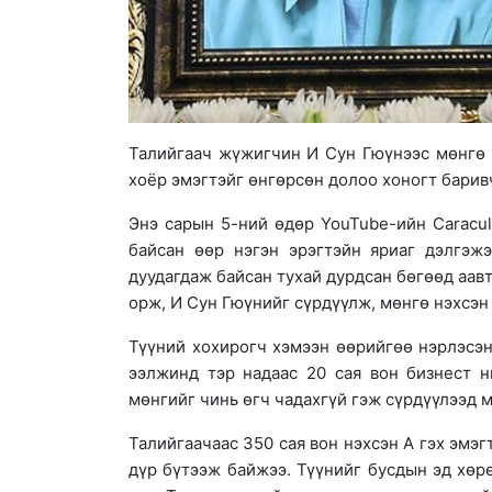
Талийгаач жүжигчин И Сун Гюүнээс мөнгө н
хоёр эмэгтэйг өнгөрсөн долоо хоногт барив
Энэ сарын 5-ний өдөр YouTube-ийн Caracul
байсан өөр нэгэн эрэгтэйн яриаг дэлгэж
дуудагдаж байсан тухай дурдсан бөгөөд аав
орж, И Сун Гюүнийг сүрдүүлж, мөнгө нэхсэн
Түүний хохирогч хэмээн өөрийгөө нэрлэсэн 
ээлжинд тэр надаас 20 сая вон бизнест н
мөнгийг чинь өгч чадахгүй гэж сүрдүүлээд 
Талийгаачаас 350 сая вон нэхсэн А гэх эмэ
дүр бүтээж байжээ. Түүнийг бусдын эд хөр