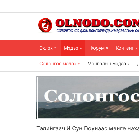
Эхлэх »
Мэдээ »
Форум »
Контент »
Солонгос мэдээ »
Монголын мэдээ »
Талийгаач И Сун Гюүнээс мөнгө нэх