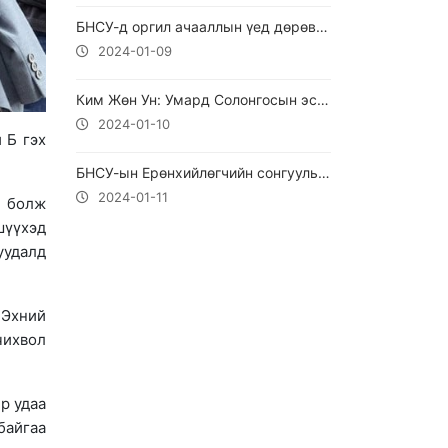
БНСУ-д оргил ачааллын үед дөрөвдүгээр шугамд суудалгүй метро үйлчилнэ.
2024-01-09
Ким Жөн Ун: Умард Солонгосын эсрэг хүч хэрэглэхийг оролдвол Өмнөд Солонгосыг устгана
2024-01-10
 Б гэх
БНСУ-ын Ерөнхийлөгчийн сонгуульд өрсөлдүүлэхгүйн тулд И Жэ Мёнд халджээ
2024-01-11
ч болж
шүүхэд
уудалд
"Эхний
чихвол
р удаа
байгаа