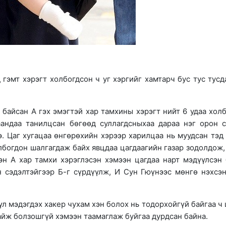
гэмт хэрэгт холбогдсон ч уг хэргийг хамтарч бус тус тусд
 байсан А гэх эмэгтэй хар тамхины хэрэгт нийт 6 удаа хол
аандаа танилцсан бөгөөд суллагдсныхаа дараа нэг орон 
. Цаг хугацаа өнгөрөхийн хэрээр харилцаа нь муудсан тэд
лбогдон шалгагдаж байх явцдаа цагдаагийн газар зодолдож,
н А хар тамхи хэрэглэсэн хэмээн цагдаа нарт мэдүүлсэн 
н сэдэлтэйгээр Б-г сүрдүүлж, И Сун Гюүнээс мөнгө нэхсэ
л мэдэгдэх хакер чухам хэн болох нь тодорхойгүй байгаа ч 
байж болзошгүй хэмээн таамаглаж буйгаа дурдсан байна.