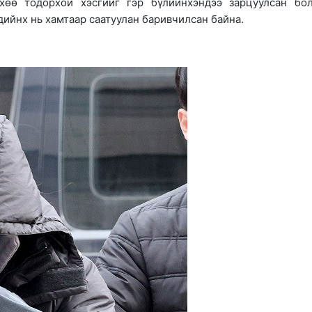
хөө тодорхой хэсгийг гэр бүлийнхэндээ зарцуулсан бо
дийнх нь хамтаар саатуулан баривчилсан байна.