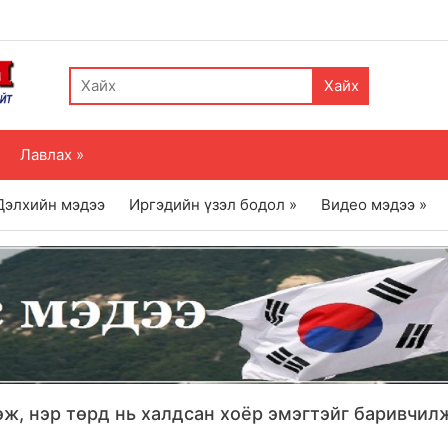
Хайх
Лавлах »
Дэлхийн мэдээ
Иргэдийн үзэл бодол »
Видео мэдээ »
эж, нэр төрд нь халдсан хоёр эмэгтэйг баривчил