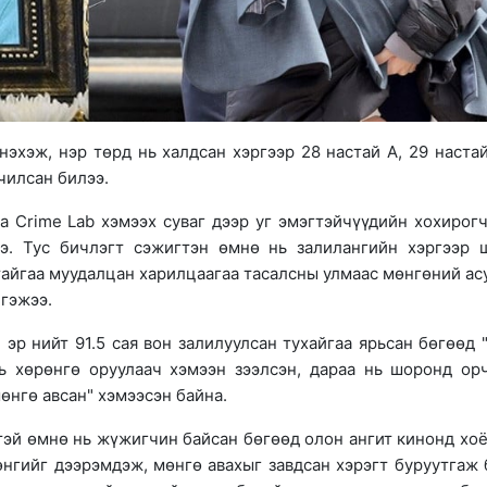
эхэж, нэр төрд нь халдсан хэргээр 28 настай А, 29 настай
чилсан билээ.
a Crime Lab хэмээх суваг дээр уг эмэгтэйчүүдийн хохирог
ээ. Тус бичлэгт сэжигтэн өмнө нь залилангийн хэргээр 
тайгаа муудалцан харилцаагаа тасалсны улмаас мөнгөний ас
 гэжээ.
эр нийт 91.5 сая вон залилуулсан тухайгаа ярьсан бөгөөд 
ь хөрөнгө оруулаач хэмээн зээлсэн, дараа нь шоронд ор
мөнгө авсан" хэмээсэн байна.
гтэй өмнө нь жүжигчин байсан бөгөөд олон ангит кинонд хоё
өнгийг дээрэмдэж, мөнгө авахыг завдсан хэрэгт буруутгаж 