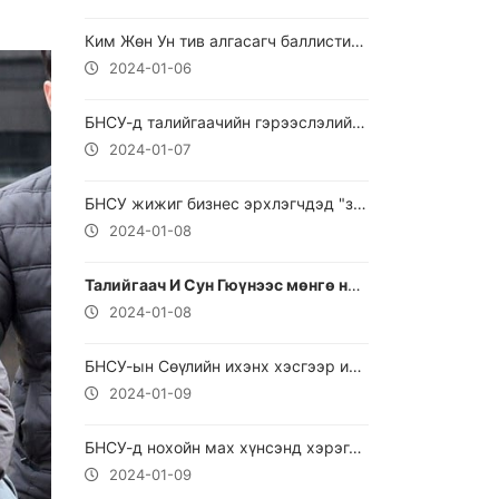
Ким Жөн Ун тив алгасагч баллистик пуужин харвах зөөврийн төхөөрөмж үйлдвэрлэдэг үйлдвэрийг шалгажээ.
2024-01-06
БНСУ-д талийгаачийн гэрээслэлийг нийтэлсэн сэтгүүлчийг шүүхэд өгчээ
2024-01-07
БНСУ жижиг бизнес эрхлэгчдэд "зээлийн өршөөл" үзүүлхээр хэлэлцэж байна
2024-01-08
Талийгаач И Сун Гюүнээс мөнгө нэхэж, нэр төрд нь халдсан хоёр эмэгтэйг баривчилжээ.
2024-01-08
БНСУ-ын Сөүлийн ихэнх хэсгээр их хэмжээний цас орохыг анхаарууллаа
2024-01-09
БНСУ-д нохойн мах хүнсэнд хэрэглэхийг хориглоно
2024-01-09