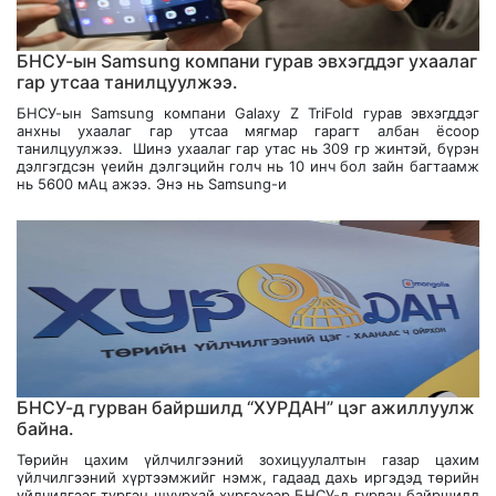
БНСУ-ын Samsung компани гурав эвхэгддэг ухаалаг
гар утсаа танилцуулжээ.
БНСУ-ын Samsung компани Galaxy Z TriFold гурав эвхэгддэг
анхны ухаалаг гар утсаа мягмар гарагт албан ёсоор
танилцуулжээ. Шинэ ухаалаг гар утас нь 309 гр жинтэй, бүрэн
дэлгэгдсэн үеийн дэлгэцийн голч нь 10 инч бол зайн багтаамж
нь 5600 мАц ажээ. Энэ нь Samsung-и
БНСУ-д гурван байршилд “ХУРДАН” цэг ажиллуулж
байна.
Төрийн цахим үйлчилгээний зохицуулалтын газар цахим
үйлчилгээний хүртээмжийг нэмж, гадаад дахь иргэдэд төрийн
үйлчилгээг түргэн шуурхай хүргэхээр БНСУ-д гурван байршилд