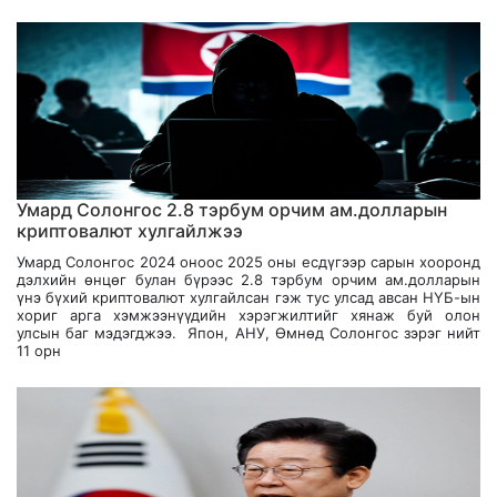
Умард Солонгос 2.8 тэрбум орчим ам.долларын
криптовалют хулгайлжээ
Умард Солонгос 2024 оноос 2025 оны есдүгээр сарын хооронд
дэлхийн өнцөг булан бүрээс 2.8 тэрбум орчим ам.долларын
үнэ бүхий криптовалют хулгайлсан гэж тус улсад авсан НҮБ-ын
хориг арга хэмжээнүүдийн хэрэгжилтийг хянаж буй олон
улсын баг мэдэгджээ. Япон, АНУ, Өмнөд Солонгос зэрэг нийт
11 орн