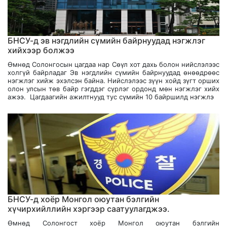
БНСУ-д эв нэгдлийн сүмийн байрнуудад нэгжлэг
хийхээр болжээ
Өмнөд Солонгосын цагдаа нар Сөүл хот дахь болон нийслэлээс
холгүй байрладаг Эв нэгдлийн сүмийн байрнуудад өнөөдрөөс
нэгжлэг хийж эхэлсэн байна. Нийслэлээс зүүн хойд зүгт орших
олон улсын төв байр гэгддэг сүрлэг ордонд мөн нэгжлэг хийх
ажээ. Цагдаагийн ажилтнууд тус сүмийн 10 байршилд нэгжлэ
БНСУ-д хоёр Монгол оюутан бэлгийн
хүчирхийллийн хэргээр саатуулагджээ.
Өмнөд Солонгост хоёр Монгол оюутан бэлгийн