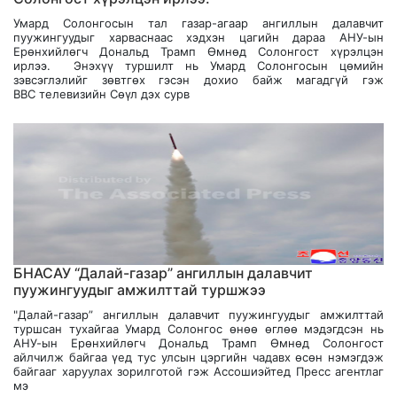
Умард Солонгосын тал газар-агаар ангиллын далавчит
пуужингуудыг харваснаас хэдхэн цагийн дараа АНУ-ын
Ерөнхийлөгч Дональд Трамп Өмнөд Солонгост хүрэлцэн
ирлээ. Энэхүү туршилт нь Умард Солонгосын цөмийн
зэвсэглэлийг зөвтгөх гэсэн дохио байж магадгүй гэж
BBC телевизийн Сөүл дэх сурв
БНАСАУ “Далай-газар” ангиллын далавчит
пуужингуудыг амжилттай туршжээ
"Далай-газар” ангиллын далавчит пуужингуудыг амжилттай
туршсан тухайгаа Умард Солонгос өнөө өглөө мэдэгдсэн нь
АНУ-ын Ерөнхийлөгч Дональд Трамп Өмнөд Солонгост
айлчилж байгаа үед тус улсын цэргийн чадавх өсөн нэмэгдэж
байгааг харуулах зорилготой гэж Ассошиэйтед Пресс агентлаг
мэ