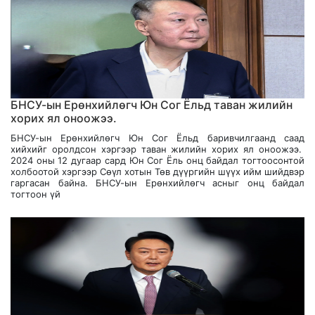
БНСУ-ын Ерөнхийлөгч Юн Сог Ёльд таван жилийн
хорих ял оноожээ.
БНСУ-ын Ерөнхийлөгч Юн Сог Ёльд баривчилгаанд саад
хийхийг оролдсон хэргээр таван жилийн хорих ял оноожээ.
2024 оны 12 дугаар сард Юн Сог Ёль онц байдал тогтоосонтой
холбоотой хэргээр Сөүл хотын Төв дүүргийн шүүх ийм шийдвэр
гаргасан байна. БНСУ-ын Ерөнхийлөгч асныг онц байдал
тогтоон үй