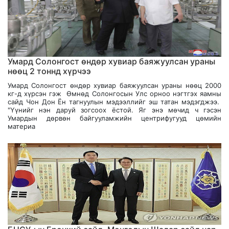
Умард Солонгост өндөр хувиар баяжуулсан ураны
нөөц 2 тоннд хүрчээ
Умард Солонгост өндөр хувиар баяжуулсан ураны нөөц 2000
кг-д хүрсэн гэж Өмнөд Солонгосын Улс орноо нэгтгэх яамны
сайд Чон Дон Ён тагнуулын мэдээллийг эш татан мэдэгджээ.
"Үүнийг нэн даруй зогсоох ёстой. Яг энэ мөчид ч гэсэн
Умардын дөрвөн байгууламжийн центрифугууд цөмийн
материа