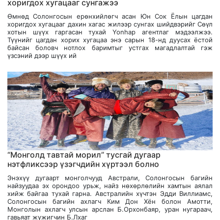
хоригдох хугацааг сунгажээ
Өмнөд Солонгосын ерөнхийлөгч асан Юн Сок Ёлын цагдан
хоригдох хугацааг дахин хагас жилээр сунгах шийдвэрийг Сөүл
хотын шүүх гаргасан тухай Yonhap агентлаг мэдээлжээ.
Түүнийг цагдан хорих хугацаа энэ сарын 18-нд дуусах ёстой
байсан боловч нотлох баримтыг устгах магадлалтай гэж
үзсэний дээр шүүх ий
“Монголд тавтай морил” тусгай дугаар
нэтфликсээр үзэгчдийн хүртээл болно
Энэхүү дугаарт монголчууд Австрали, Солонгосын багийн
найзуудаа эх орондоо урьж, найз нөхөрлөлийн хамтын аялал
хийж байгаа тухай гарна. Австралийн хүчтэн Эдди Виллиамс,
Солонгосын багийн ахлагч Ким Дон Хён болон Амотти,
Монголын ахлагч улсын арслан Б.Орхонбаяр, уран нугараач,
гавьяат жүжигчин Б.Лхаг