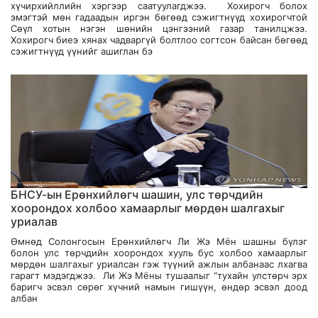
хүчирхийллийн хэргээр саатуулагджээ. Хохирогч болох
эмэгтэй мөн гадаадын иргэн бөгөөд сэжигтнүүд хохирогчтой
Сөүл хотын нэгэн шөнийн цэнгээний газар танилцжээ.
Хохирогч биеэ хянах чадваргүй болтлоо согтсон байсан бөгөөд
сэжигтнүүд үүнийг ашиглан бэ
БНСУ-ын Ерөнхийлөгч шашин, улс төрчдийн
хоорондох холбоо хамаарлыг мөрдөн шалгахыг
уриалав
Өмнөд Солонгосын Ерөнхийлөгч Ли Жэ Мён шашны бүлэг
болон улс төрчдийн хоорондох хууль бус холбоо хамаарлыг
мөрдөн шалгахыг уриалсан гэж түүний ажлын албанаас лхагва
гарагт мэдэгджээ. Ли Жэ Мёны тушаалыг “тухайн улстөрч эрх
баригч эсвэл сөрөг хүчний намын гишүүн, өндөр эсвэл доод
албан