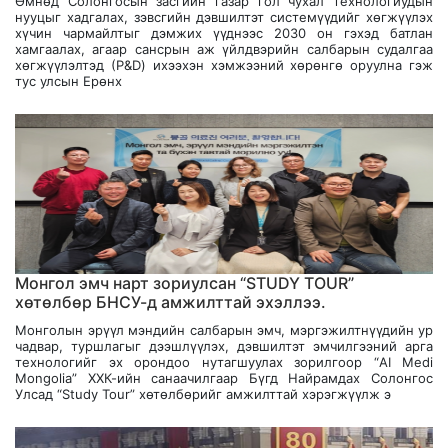
Өмнөд Солонгосын засгийн газар гол чухал технологиудын
нууцыг хадгалах, зэвсгийн дэвшилтэт системүүдийг хөгжүүлэх
хүчин чармайлтыг дэмжих үүднээс 2030 он гэхэд батлан
хамгаалах, агаар сансрын аж үйлдвэрийн салбарын судалгаа
хөгжүүлэлтэд (Р&D) ихээхэн хэмжээний хөрөнгө оруулна гэж
тус улсын Ерөнх
Монгол эмч нарт зориулсан “STUDY TOUR”
хөтөлбөр БНСУ-д амжилттай эхэллээ.
Монголын эрүүл мэндийн салбарын эмч, мэргэжилтнүүдийн ур
чадвар, туршлагыг дээшлүүлэх, дэвшилтэт эмчилгээний арга
технологийг эх орондоо нутагшуулах зорилгоор “AI Medi
Mongolia” ХХК-ийн санаачилгаар Бүгд Найрамдах Солонгос
Улсад “Study Tour” хөтөлбөрийг амжилттай хэрэгжүүлж э