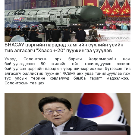
БНАСАУ цэргийн парадад хамгийн сүүлийн үеийн
тив алгасагч "Хвасон-20" пуужингаа үзүүлэв
Умард Солонгосын эрх баригч Хөдөлмөрийн нам
байгуулагдсаны 80 жилийн ойг тохиолдуулан зохион
байгуулсан цэргийн парадын үеэр шинээр зохион бүтээсэн тив
алгасагч баллистик пуужинг /ICBM/ анх удаа танилцууллаа гэж
тус улсын төрийн хэвлэлүүд бямба гарагт мэдээлжээ.
Солонгосын төв цах