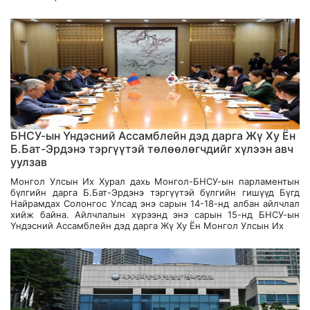
БНСУ-ын Үндэсний Ассамблейн дэд дарга Жү Ху Ён
Б.Бат-Эрдэнэ тэргүүтэй төлөөлөгчдийг хүлээн авч
уулзав
Монгол Улсын Их Хурал дахь Монгол-БНСУ-ын парламентын
бүлгийн дарга Б.Бат-Эрдэнэ тэргүүтэй бүлгийн гишүүд Бүгд
Найрамдах Солонгос Улсад энэ сарын 14-18-нд албан айлчлал
хийж байна. Айлчлалын хүрээнд энэ сарын 15-нд БНСУ-ын
Үндэсний Ассамблейн дэд дарга Жү Ху Ён Монгол Улсын Их