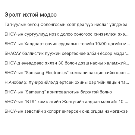
Эрэлт ихтэй мэдээ
Тагнуулын онгоц Солонгосын хойг дээгүүр нислэг үйлджээ
БНСУ-ын сургуулиуд ирэх долоо хоногоос хичээллэж эхэлнэ
БНСУ-ын Халдварт өвчин судлалын төвийн 10:00 цагийн мэдээ 2020.10.27.
БНАСАУ баллистик пуужин хөөргөснөө албан ёсоор мэдэгдлээ.
БНСУ-д өнөөдрөөс эхлэн 30 болон дээш насны халамжийн ажилтнууд, онгоцны үйлчлэгч нарыг "Astra Zeneca" вакцинаар вакцинжуулахаар болжээ.
БНСУ-ын “Samsung Electronics” компани вакцин хийлгэсэн ажилтнууддаа цалинтай чөлөө олгоно
Н.Анхбаяр: Хүчирхийлэлд өртсөн охины хэргийн явцын талаар шуурхай мэдээлэхийг Солонгосын тал илэрхийлсэн
БНСУ-ын “Samsung” криптовалютын биржтэй болно
БНСУ-ын "BTS" хамтлагийн Жонгүгийн алдсан малгайг 10 сая воноор зарахыг завдав.
БНСУ-ын зэвсгийн экспорт өнгөрсөн онд огцом нэмэгджээ