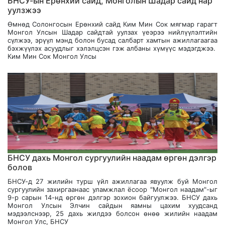
БНСУ-ын Ерөнхий сайд, Монголын Шадар сайд нар
уулзжээ
Өмнөд Солонгосын Ерөнхий сайд Ким Мин Сок мягмар гарагт
Монгол Улсын Шадар сайдтай уулзах үеэрээ нийлүүлэлтийн
сүлжээ, эрүүл мэнд болон бусад салбарт хамтын ажиллагаагаа
бэхжүүлэх асуудлыг хэлэлцсэн гэж албаны хүмүүс мэдэгджээ.
Ким Мин Сок Монгол Улсы
БНСУ дахь Монгол сургуулийн наадам өргөн дэлгэр
болов
БНСУ-д 27 жилийн турш үйл ажиллагаа явуулж буй Монгол
сургуулийн захиргаанаас уламжлал ёсоор "Монгол наадам"-ыг
9-р сарын 14-нд өргөн дэлгэр зохион байгуулжээ. БНСУ дахь
Монгол Улсын Элчин сайдын яамны цахим хуудсанд
мэдээлснээр, 25 дахь жилдээ болсон өнөө жилийн наадам
Монгол Улс, БНСУ