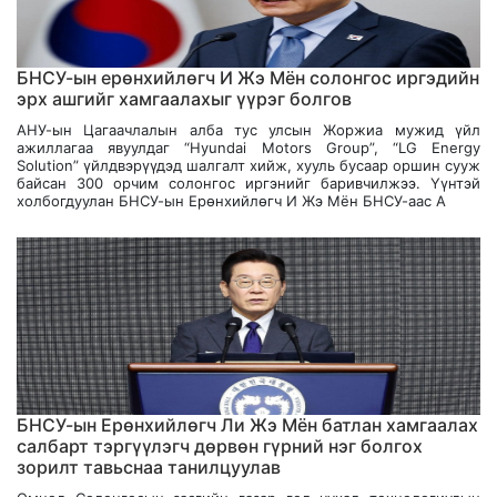
БНСУ-ын ерөнхийлөгч И Жэ Мён солонгос иргэдийн
эрх ашгийг хамгаалахыг үүрэг болгов
АНУ-ын Цагаачлалын алба тус улсын Жоржиа мужид үйл
ажиллагаа явуулдаг “Hyundai Motors Group”, “LG Energy
Solution” үйлдвэрүүдэд шалгалт хийж, хууль бусаар оршин сууж
байсан 300 орчим солонгос иргэнийг баривчилжээ. Үүнтэй
холбогдуулан БНСУ-ын Ерөнхийлөгч И Жэ Мён БНСУ-аас А
БНСУ-ын Ерөнхийлөгч Ли Жэ Мён батлан хамгаалах
салбарт тэргүүлэгч дөрвөн гүрний нэг болгох
зорилт тавьснаа танилцуулав