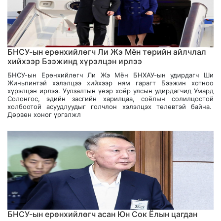
БНСУ-ын ерөнхийлөгч Ли Жэ Мён төрийн айлчлал
хийхээр Бээжинд хүрэлцэн ирлээ
БНСУ-ын Ерөнхийлөгч Ли Жэ Мён БНХАУ-ын удирдагч Ши
Жиньпинтэй хэлэлцээ хийхээр ням гарагт Бээжин хотноо
хүрэлцэн ирлээ. Уулзалтын үеэр хоёр улсын удирдагчид Умард
Солонгос, эдийн засгийн харилцаа, соёлын солилцоотой
холбоотой асуудлуудыг голчлон хэлэлцэх төлөвтэй байна.
Дөрвөн хоног үргэлжл
БНСУ-ын ерөнхийлөгч асан Юн Сок Ёлын цагдан