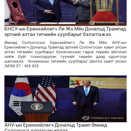
БНСУ-ын Ерөнхийлөгч Ли Жэ Мён Дональд Трампад
эртний алтан титмийн хуулбарыг бэлэглэжээ.
Өмнөд Солонгосын Ерөнхийлөгч Ли Жэ Мён АНУ-ын
Ерөнхийлөгч Дональд Трампад эртний Солонгосын хаант улсын
алтан титмийн хуулбарыг бэлэглэснээс гадна төрийн айлчлал
хийж буйг тохиолдуулан түүнийг төрийн дээд одонгоор
шагнажээ. Чонмачоны титмийн хуулбарыг Шилла хаант улсын
/МЭӨ 57 - МЭ 935
АНУ-ын Ерөнхийлөгч Дональд Трамп Өмнөд
Солонгост хүрэлцэн ирлээ.