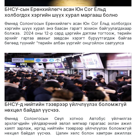
БНСУ-сын Ерөнхийлөгч асан Юн Сог Ёльд
холбогдох хэргийн шүүх хурал маргааш болно
Өмнөд Солонгосын Ерөнхийлөгч асан Юн Сог Ёльд холбогдох
хэргийн шүүх хурал энэ баасан гарагт зохион байгуулагдахаар
болжээ. 2024 оны 12-р сард цэргийн дэглэм тогтоож, төрийн
эрхийг гартаа авахыг завдсан хэрэгт буруутгагдаж байгаа
бөгөөд түүнийг "төрийн албан үүргийг онцгойлон саатуулса
БНСУ-д нийтийн тээврээр үйлчлүүлэх боломжгүй
нөхцөл байдал үүсчээ.
Өмнөд Солонгосын Сөүл хотноо Автобус үйлчилгээ
эрхлэгчдийн үйлдвэрчний эвлэл мягмар гарагаас эхлэн ажил
хаялт зарлаж, иргэд нийтийн тээврээр үйлчлүүлэх боломжгүй
нөхцөл байдал үүсчээ. Цалин хөлс болон хамтран ажиллах