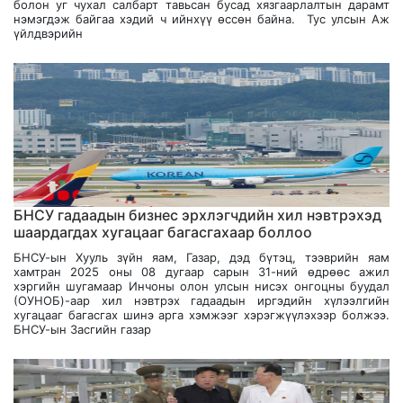
болон уг чухал салбарт тавьсан бусад хязгаарлалтын дарамт
нэмэгдэж байгаа хэдий ч ийнхүү өссөн байна. Тус улсын Аж
үйлдвэрийн
БНСУ гадаадын бизнес эрхлэгчдийн хил нэвтрэхэд
шаардагдах хугацааг багасгахаар боллоо
БНСУ-ын Хууль зүйн яам, Газар, дэд бүтэц, тээврийн яам
хамтран 2025 оны 08 дугаар сарын 31-ний өдрөөс ажил
хэргийн шугамаар Инчоны олон улсын нисэх онгоцны буудал
(ОУНОБ)-аар хил нэвтрэх гадаадын иргэдийн хүлээлгийн
хугацааг багасгах шинэ арга хэмжээг хэрэгжүүлэхээр болжээ.
БНСУ-ын Засгийн газар