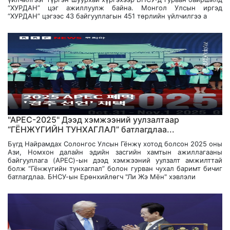
“ХУРДАН” цэг ажиллуулж байна. Монгол Улсын иргэд
“ХУРДАН” цэгээс 43 байгууллагын 451 төрлийн үйлчилгээ а
"APEC-2025" Дээд хэмжээний уулзалтаар
“ГЁНЖҮГИЙН ТУНХАГЛАЛ” батлагдлаа...
Бүгд Найрамдах Солонгос Улсын Гёнжү хотод болсон 2025 оны
Ази, Номхон далайн эдийн засгийн хамтын ажиллагааны
байгууллага (APEC)-ын дээд хэмжээний уулзалт амжилттай
болж “Гёнжүгийн тунхаглал” болон гурван чухал баримт бичиг
батлагдлаа. БНСУ-ын Ерөнхийлөгч "Ли Жэ Мён" хэвлэли