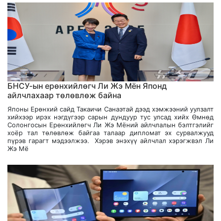
БНСУ-ын ерөнхийлөгч Ли Жэ Мён Японд
айлчлахаар төлөвлөж байна
Японы Ерөнхий сайд Такаичи Санаэтай дээд хэмжээний уулзалт
хийхээр ирэх нэгдүгээр сарын дундуур тус улсад хийх Өмнөд
Солонгосын Ерөнхийлөгч Ли Жэ Мёний айлчлалын бэлтгэлийг
хоёр тал төлөвлөж байгаа талаар дипломат эх сурвалжууд
пүрэв гарагт мэдээлжээ. Хэрэв энэхүү айлчлал хэрэгжвэл Ли
Жэ Мё