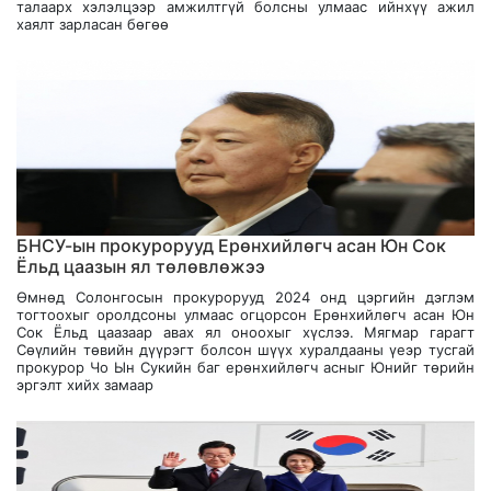
талаарх хэлэлцээр амжилтгүй болсны улмаас ийнхүү ажил
хаялт зарласан бөгөө
БНСУ-ын прокурорууд Ерөнхийлөгч асан Юн Сок
Ёльд цаазын ял төлөвлөжээ
Өмнөд Солонгосын прокурорууд 2024 онд цэргийн дэглэм
тогтоохыг оролдсоны улмаас огцорсон Ерөнхийлөгч асан Юн
Сок Ёльд цаазаар авах ял оноохыг хүслээ. Мягмар гарагт
Сөүлийн төвийн дүүрэгт болсон шүүх хуралдааны үеэр тусгай
прокурор Чо Ын Сукийн баг ерөнхийлөгч асныг Юнийг төрийн
эргэлт хийх замаар