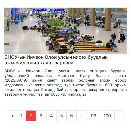
БНСУ-ын Инчеон Олон улсын нисэх буудлын
ажилчид ажил хаялт зарлана
БНСУ-ын Инчеон Олон улсын нисэх онгоцны буудлын
үйлдвэрчний эвлэлээс маргааш буюу Баасан гарагт
/2025.09.19/ ажил хаялт зарлах болсныг албан ёсоор
мэдээлсэн. Уг ажил хаялтад тус нисэх буудлын 600 орчим
ажилчид оролцох бөгөөд байгаль орчны цэвэрлэгээ, зорчигч
тээврийн үйлчилгээ, автобус үйлчилгээ, за
‹
1
2
3
4
5
6
...
99
100
›