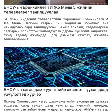
БНСУ-ын Ерөнхийлөгч И Жэ Мёны 5 жилийн
төлөвлөгөөг танилцууллаа
БНСУ-ын Үндэсний төлөвлөлтийн хорооноос Ерөнхийлөгч И
Жэ Мёны Засгийн газрын 123 бодлогын зорилтыг энэ
наймдугаар сард танилцуулсан. Ажил эрхлэлт, хөдөлмөрийн
салбарын зорилттой холбогдуулан дараах зүйлсийг онцолжээ.
Үүнд: Гадаад ажилчдад цогц дэмжлэг үзүүлэх, ажиллах
зөвшөөрлийн т
БНСУ-ын хагас дамжуулагчийн экспорт түүхэн дээд
үзүүлэлтэд хүрчээ
Өмнөд Солонгосын хагас дамжуулагчийн экспортын хэмжээ
есдүгээр сард түүхэн дээд үзүүлэлтэд хүрснийг өнөөдөр
танилцуулсан албан ёсны мэдээлэл харуулжээ. АНУ-ын татвар