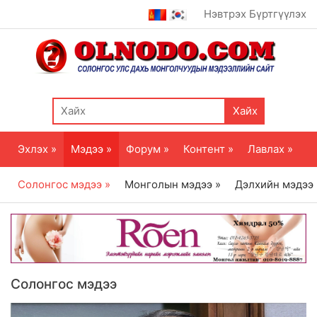
Нэвтрэх
Бүртгүүлэх
Хайх
Эхлэх »
Мэдээ »
Форум »
Контент »
Лавлах »
Солонгос мэдээ »
Монголын мэдээ »
Дэлхийн мэдээ
Солонгос мэдээ